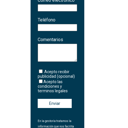
Correo electrónico
Teléfono
Comentarios
Acepto recibir
publicidad (opcional)
Acepto las
condiciones y
terminos legales
Enviar
En la gestoría tratamos la
información que nos facilita