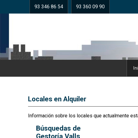
93 346 86 54
93 360 09 90
In
Locales en Alquiler
Información sobre los locales que actualmente está
Búsquedas de
Gestoría Valls