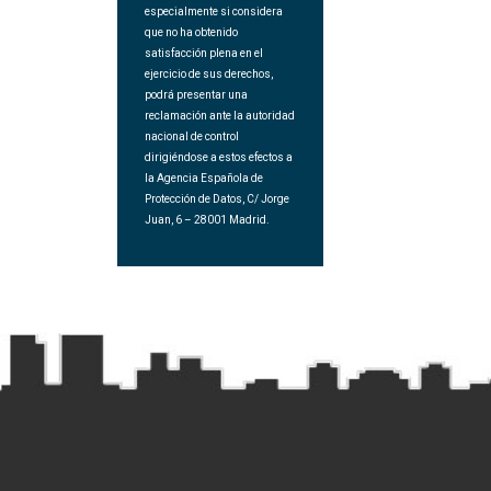
especialmente si considera
que no ha obtenido
satisfacción plena en el
ejercicio de sus derechos,
podrá presentar una
reclamación ante la autoridad
nacional de control
dirigiéndose a estos efectos a
la Agencia Española de
Protección de Datos, C/ Jorge
Juan, 6 – 28001 Madrid.