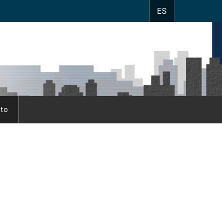
ES
to