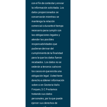
con el fin de contestar y enviar
la información solicitada. Los
datos proporcionados se
conservarán mientras se
mantenga la relación
comercial o durante el tiempo
necesario para cumplir con
las obligaciones legales y
atender las posibles
responsabilidades que
pudieran derivar del
cumplimiento de la finalidad
para la que los datos fueron
recabados. Los datos no se
cederán a terceros salvo en
los casos en que exista una
obligación legal. Usted tiene
derecho a obtener información
sobre si en Gestoría Valls
Finques, S.C.P estamos
tratando sus datos
personales, por lo que puede
ejercer sus derechos de