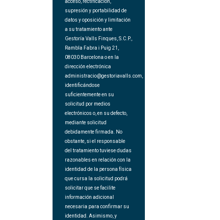
acceso, rectificación,
supresión y portabilidad de
datos y oposición y limitación
a su tratamiento ante
Gestoría Valls Finques, S.C.P.,
Rambla Fabra i Puig 21,
08030 Barcelona o en la
dirección electrónica
administracio@gestoriavalls.com,
identificándose
suficientemente en su
solicitud por medios
electrónicos o, en su defecto,
mediante solicitud
debidamente firmada. No
obstante, si el responsable
del tratamiento tuviese dudas
razonables en relación con la
identidad de la persona física
que cursa la solicitud podrá
solicitar que se facilite
información adicional
necesaria para confirmar su
identidad. Asimismo, y